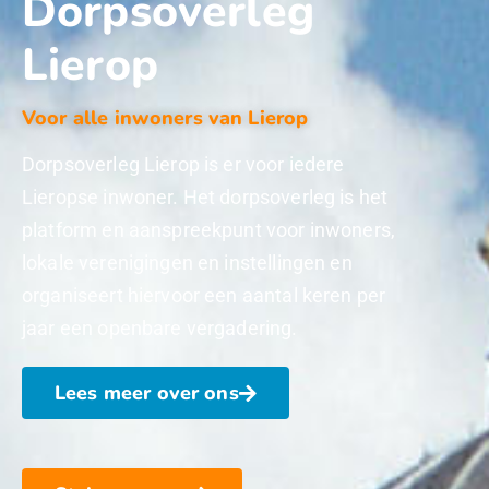
Dorpsoverleg
Lierop
Voor alle inwoners van Lierop
Dorpsoverleg Lierop is er voor iedere
Lieropse inwoner. Het dorpsoverleg is het
platform en aanspreekpunt voor inwoners,
lokale verenigingen en instellingen en
organiseert hiervoor een aantal keren per
jaar een openbare vergadering.
Lees meer over ons