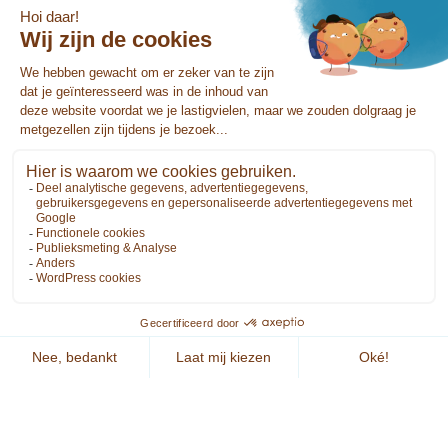
Uitnodiging: openbare vergadering
Dorpsoverleg Lierop 25 juni
9 juni 2026
0
Het Dorpsoverleg organiseert op donderdag 25 juni
vanaf 20.00 uur een openbare vergadering in
gemeenschapshuis De Vurherd in Lierop.
Nieuwe Wijkagent & meepraten over Ruimte &
Ontwikkeling.
Lierop verandert en ...